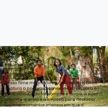
Persil
Jogue em
Indústria
FMCG
Entregáveis
Narrativa estratégica | Filme
Nosso filme manifesto da marca Dirt is Good
captura a poderosa conexão entre sujeira e
conquista. Cada foto amplia o corpo, a sujeira,
o tecido, a areia e a limpeza para destacar
aqueles momentos intensos em que a