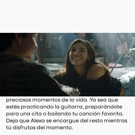
preguntar
Industria
Comercio minorista y comercio electrónico
Entregas
Narración estratégica | Película
Esta serie de contenido de marca muestra
cómo vivir con las manos libres puede
ayudarte a aprovechar al máximo los
preciosos momentos de la vida. Ya sea que
estés practicando la guitarra, preparándote
para una cita o bailando tu canción favorita.
Deja que Alexa se encargue del resto mientras
tú disfrutas del momento.