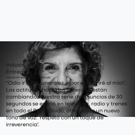
solemnidad
Industria
Entregas
Narración estratégica | Película
“Odio ir a los funerales… ¡por eso no iré al mío!“.
Las actitudes hacia los funerales están
cambiando. Nuestra serie de anuncios de 30
segundos se emitió en televisión, radio y trenes
en todo el Reino Unido, ofreciendo un nuevo
tono de voz: ‘respeto con un toque de
irreverencia’.